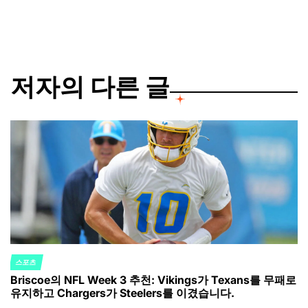
by
저자의 다른 글
스포츠
POSTED
Briscoe의 NFL Week 3 추천: Vikings가 Texans를 무패로
IN
유지하고 Chargers가 Steelers를 이겼습니다.