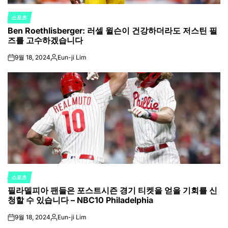
스포츠
POSTED
Ben Roethlisberger: 러셀 윌슨이 건강하더라도 저스틴 필
IN
즈를 고수하겠습니다
9월 18, 2024
Eun-ji Lim
on
Posted
by
스포츠
POSTED
필라델피아 팬들은 포스트시즌 경기 티켓을 얻을 기회를 신
IN
청할 수 있습니다 – NBC10 Philadelphia
9월 18, 2024
Eun-ji Lim
on
Posted