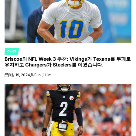
스포츠
POSTED
Briscoe의 NFL Week 3 추천: Vikings가 Texans를 무패로
IN
유지하고 Chargers가 Steelers를 이겼습니다.
9월 19, 2024
Eun-ji Lim
on
Posted
by