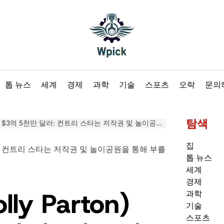
Wpick
톱 뉴스
세계
경제
과학
기술
스포츠
오락
문의
탐색
$3억 5천만 달러: 컨트리 스타는 저작권 및 놀이공원을 통해 부를 창출했습니다.
집
톱 뉴스
세계
경제
y Parton)
과학
기술
스포츠