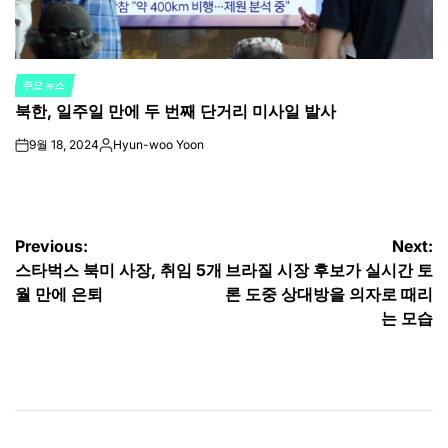
주요 뉴스
POSTED
북한, 일주일 만에 두 번째 단거리 미사일 발사
IN
9월 18, 2024
Hyun-woo Yoon
on
Posted
by
글
Previous:
Next:
스타벅스 북미 사장, 취임 5개
브라질 시장 후보가 실시간 토
탐
월 만에 은퇴
론 도중 상대방을 의자로 때리
색
는 모습