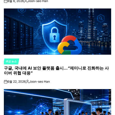
8월 6, 2026
Joon-seo Han
on
Posted
by
주요 뉴스
POSTED
구글, 국내에 AI 보안 플랫폼 출시…“제미니로 진화하는 사
IN
이버 위협 대응”
6월 22, 2026
Joon-seo Han
on
Posted
by