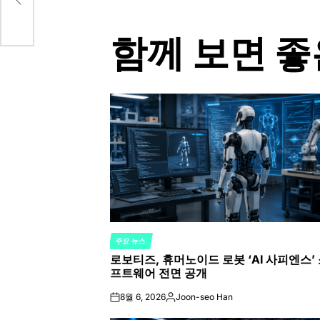
함께 보면 좋
주요 뉴스
POSTED
로보티즈, 휴머노이드 로봇 ‘AI 사피엔스’
IN
프트웨어 전면 공개
8월 6, 2026
Joon-seo Han
on
Posted
by