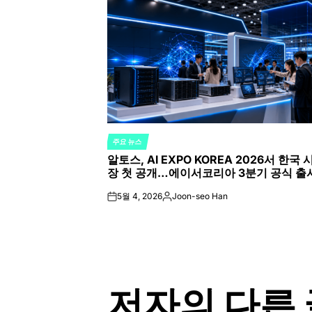
주요 뉴스
POSTED
알토스, AI EXPO KOREA 2026서 한국 
IN
장 첫 공개…에이서코리아 3분기 공식 출
5월 4, 2026
Joon-seo Han
on
Posted
by
저자의 다른 