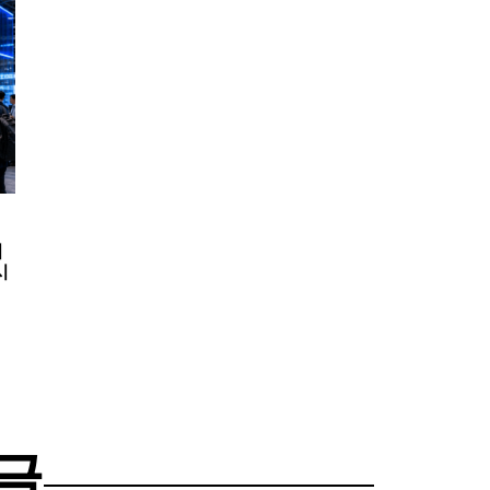
시
시
글