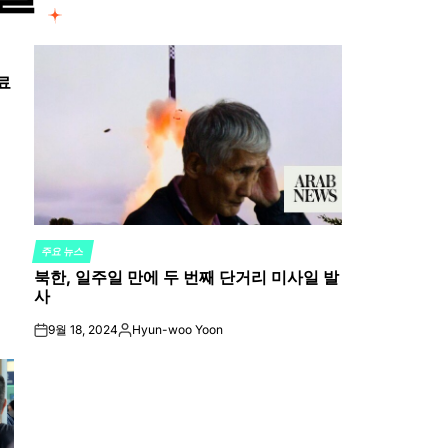
료
주요 뉴스
POSTED
북한, 일주일 만에 두 번째 단거리 미사일 발
IN
사
9월 18, 2024
Hyun-woo Yoon
on
Posted
by