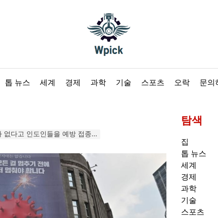
Wpick
톱 뉴스
세계
경제
과학
기술
스포츠
오락
문의
탐색
을 예방 접종했다고 말했습니다. 최신 뉴스 인도
집
톱 뉴스
세계
경제
과학
기술
스포츠