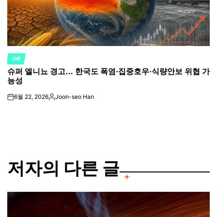
과학
POSTED
슈퍼 엘니뇨 경고… 한국도 폭염·집중호우·식량안보 위협 가
IN
능성
6월 22, 2026
Joon-seo Han
on
Posted
by
저자의 다른 글