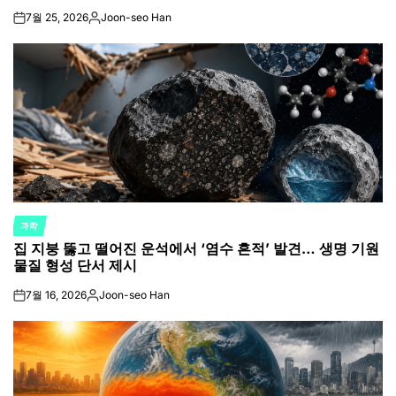
7월 25, 2026
Joon-seo Han
on
Posted
by
과학
POSTED
집 지붕 뚫고 떨어진 운석에서 ‘염수 흔적’ 발견… 생명 기원
IN
물질 형성 단서 제시
7월 16, 2026
Joon-seo Han
on
Posted
by