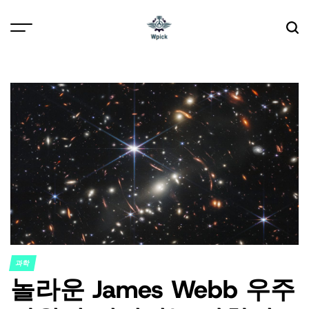
Skip
to
content
Wpick
과학
POSTED
놀라운 James Webb 우주
IN