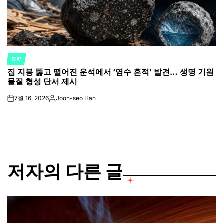
과학
POSTED
집 지붕 뚫고 떨어진 운석에서 ‘염수 흔적’ 발견… 생명 기원
IN
물질 형성 단서 제시
7월 16, 2026
Joon-seo Han
on
Posted
by
저자의 다른 글