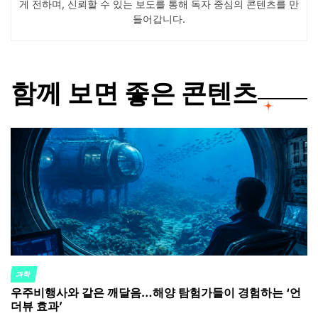
게 전하며, 신뢰할 수 있는 보도를 통해 독자 중심의 콘텐츠를 만
들어갑니다.
함께 보면 좋은 콘텐츠
과학
POSTED
우주비행사와 같은 깨달음…해양 탐험가들이 경험하는 ‘언
IN
더뷰 효과’