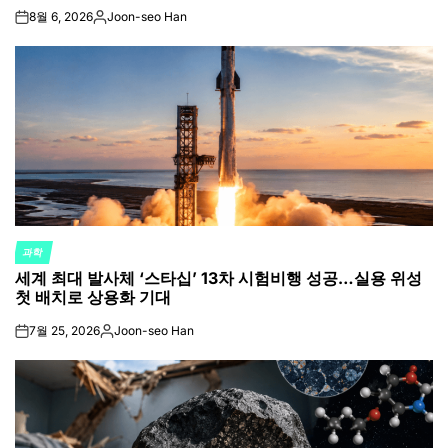
8월 6, 2026
Joon-seo Han
on
Posted
by
과학
POSTED
세계 최대 발사체 ‘스타십’ 13차 시험비행 성공…실용 위성
IN
첫 배치로 상용화 기대
7월 25, 2026
Joon-seo Han
on
Posted
by