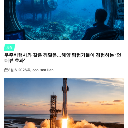
과학
POSTED
우주비행사와 같은 깨달음…해양 탐험가들이 경험하는 ‘언
IN
더뷰 효과’
8월 6, 2026
Joon-seo Han
on
Posted
by