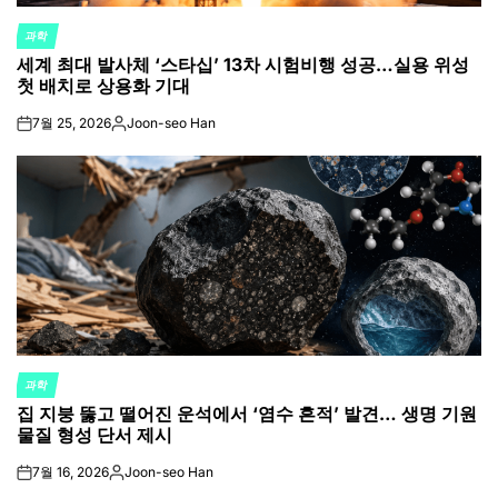
과학
POSTED
세계 최대 발사체 ‘스타십’ 13차 시험비행 성공…실용 위성
IN
첫 배치로 상용화 기대
7월 25, 2026
Joon-seo Han
on
Posted
by
과학
POSTED
집 지붕 뚫고 떨어진 운석에서 ‘염수 흔적’ 발견… 생명 기원
IN
물질 형성 단서 제시
7월 16, 2026
Joon-seo Han
on
Posted