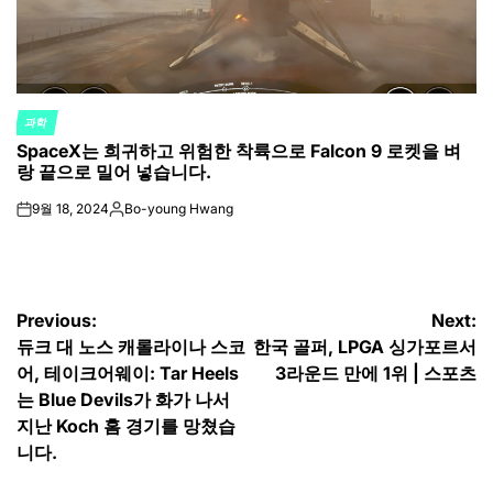
과학
POSTED
SpaceX는 희귀하고 위험한 착륙으로 Falcon 9 로켓을 벼
IN
랑 끝으로 밀어 넣습니다.
9월 18, 2024
Bo-young Hwang
on
Posted
by
글
Previous:
Next:
듀크 대 노스 캐롤라이나 스코
한국 골퍼, LPGA 싱가포르서
탐
어, 테이크어웨이: Tar Heels
3라운드 만에 1위 | 스포츠
색
는 Blue Devils가 화가 나서
지난 Koch 홈 경기를 망쳤습
니다.