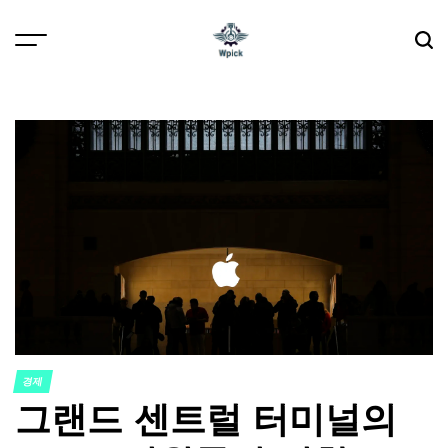
Skip
to
content
Wpick
경제
POSTED
그랜드 센트럴 터미널의
IN