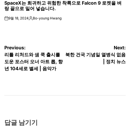
SpaceX는 희귀하고 위험한 착륙으로 Falcon 9 로켓을 벼
IN
랑 끝으로 밀어 넣습니다.
9월 18, 2024
Bo-young Hwang
on
Posted
by
글
Previous:
Next:
리틀 리처드와 샘 쿡 출시를
북한 건국 기념일 열병식 없음
탐
도운 포스터 오너 아트 롭, 향
| 정치 뉴스
색
년 104세로 별세 | 음악가
답글 남기기