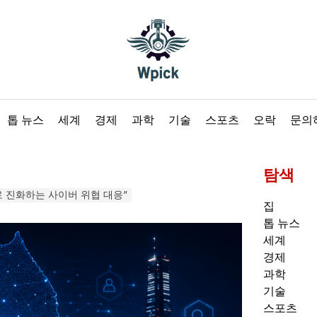
Wpick
톱 뉴스
세계
경제
과학
기술
스포츠
오락
문의
탐색
로 진화하는 사이버 위협 대응”
집
톱 뉴스
세계
경제
과학
기술
스포츠