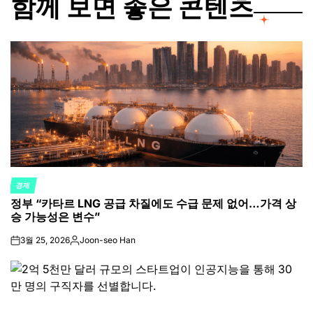
함께 보면 좋은 콘텐츠
경제
POSTED
정부 “카타르 LNG 공급 차질에도 수급 문제 없어…가격 상
IN
승 가능성은 변수”
3월 25, 2026
Joon-seo Han
on
Posted
by