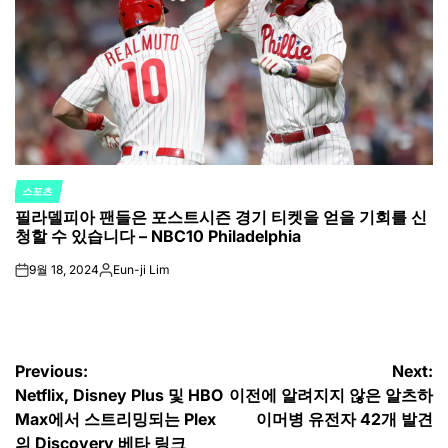
스포츠
POSTED
필라델피아 팬들은 포스트시즌 경기 티켓을 얻을 기회를 신
IN
청할 수 있습니다 – NBC10 Philadelphia
9월 18, 2024
Eun-ji Lim
on
Posted
by
글
Previous:
Next:
Netflix, Disney Plus 및 HBO
이전에 알려지지 않은 알츠하
탐
Max에서 스트리밍되는 Plex
이머병 유전자 42개 발견
의 Discovery 베타 링크