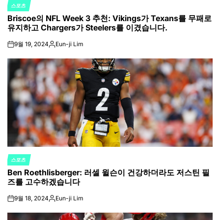
스포츠
POSTED
Briscoe의 NFL Week 3 추천: Vikings가 Texans를 무패로
IN
유지하고 Chargers가 Steelers를 이겼습니다.
9월 19, 2024
Eun-ji Lim
on
Posted
by
스포츠
POSTED
Ben Roethlisberger: 러셀 윌슨이 건강하더라도 저스틴 필
IN
즈를 고수하겠습니다
9월 18, 2024
Eun-ji Lim
on
Posted
by