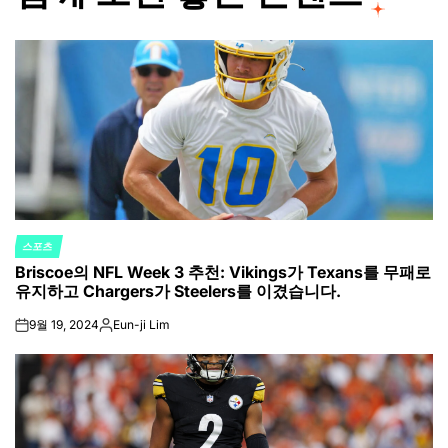
스포츠
POSTED
Briscoe의 NFL Week 3 추천: Vikings가 Texans를 무패로
IN
유지하고 Chargers가 Steelers를 이겼습니다.
9월 19, 2024
Eun-ji Lim
on
Posted
by