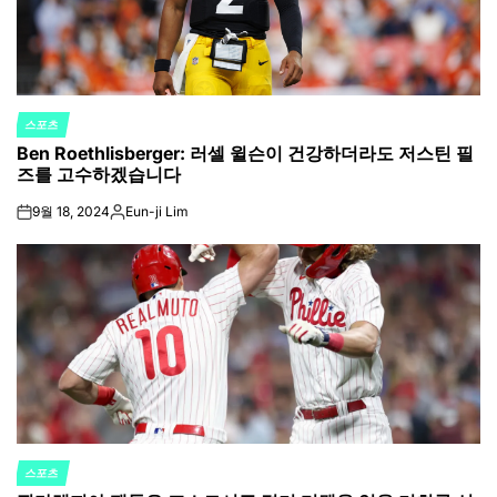
스포츠
POSTED
Ben Roethlisberger: 러셀 윌슨이 건강하더라도 저스틴 필
IN
즈를 고수하겠습니다
9월 18, 2024
Eun-ji Lim
on
Posted
by
스포츠
POSTED