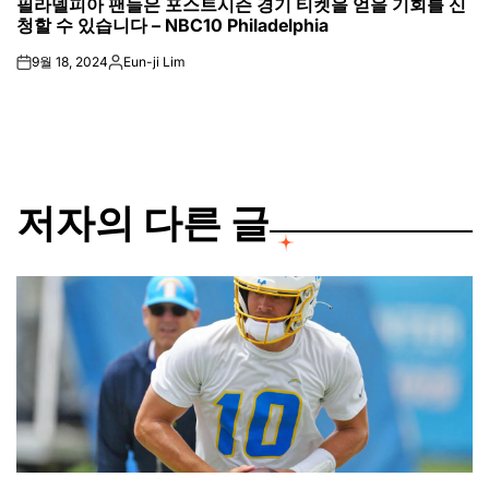
필라델피아 팬들은 포스트시즌 경기 티켓을 얻을 기회를 신
IN
청할 수 있습니다 – NBC10 Philadelphia
9월 18, 2024
Eun-ji Lim
on
Posted
by
저자의 다른 글