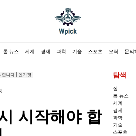
Wpick
톱 뉴스
세계
경제
과학
기술
스포츠
오락
문의
탐색
야 합니다 | 엔가젯
집
톱 뉴스
세계
 다시 시작해야 합
경제
과학
기술
젯
스포츠