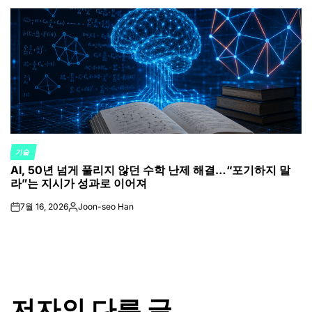
by
기술
POSTED
AI, 50년 넘게 풀리지 않던 수학 난제 해결…“포기하지 말
IN
라”는 지시가 성과로 이어져
7월 16, 2026
Joon-seo Han
on
Posted
by
저자의 다른 글