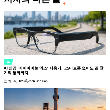
기술
POSTED
AI 안경 ‘에이아이눈 엑스’ 사용기…스마트폰 없이도 길 찾
IN
기와 통화까지
7월 25, 2026
Joon-seo Han
on
Posted
by