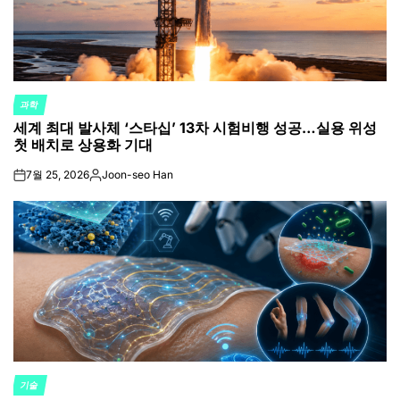
과학
POSTED
세계 최대 발사체 ‘스타십’ 13차 시험비행 성공…실용 위성
IN
첫 배치로 상용화 기대
7월 25, 2026
Joon-seo Han
on
Posted
by
기술
POSTED