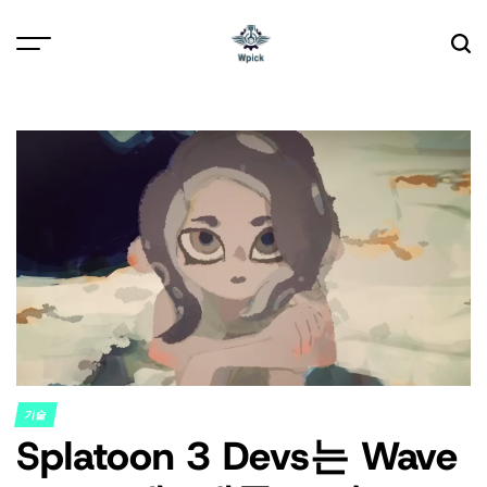
Skip
to
content
Wpick
기술
POSTED
Splatoon 3 Devs는 Wave
IN