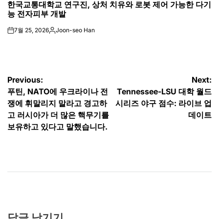
한국교통대학교 연구진, 상처 치유와 로봇 제어 가능한 다기
IN
능 전자피부 개발
7월 25, 2026
Joon-seo Han
on
Posted
by
글
Previous:
Next:
푸틴, NATO에 우크라이나 전
Tennessee-LSU 대학 월드
탐
쟁에 휘말리지 말라고 경고하
시리즈 야구 점수: 라이브 업
색
고 러시아가 더 많은 핵무기를
데이트
보유하고 있다고 말했습니다.
답글 남기기