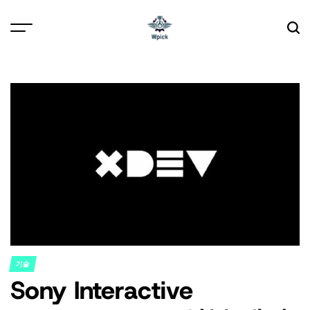
Skip
to
content
Wpick
기술
POSTED
Sony Interactive
IN