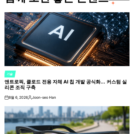
기술
POSTED
앤트로픽, 클로드 전용 자체 AI 칩 개발 공식화… 커스텀 실
IN
리콘 조직 구축
8월 6, 2026
Joon-seo Han
on
Posted
by