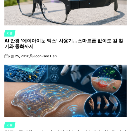
기술
POSTED
AI 안경 ‘에이아이눈 엑스’ 사용기…스마트폰 없이도 길 찾
IN
기와 통화까지
7월 25, 2026
Joon-seo Han
on
Posted
by
기술
POSTED