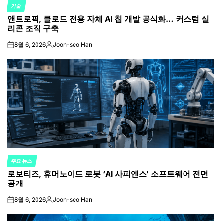
기술
POSTED
앤트로픽, 클로드 전용 자체 AI 칩 개발 공식화… 커스텀 실
IN
리콘 조직 구축
8월 6, 2026
Joon-seo Han
on
Posted
by
주요 뉴스
POSTED
로보티즈, 휴머노이드 로봇 ‘AI 사피엔스’ 소프트웨어 전면
IN
공개
8월 6, 2026
Joon-seo Han
on
Posted
by