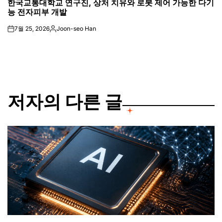
한국교통대학교 연구진, 상처 치유와 로봇 제어 가능한 다기
IN
능 전자피부 개발
7월 25, 2026
Joon-seo Han
on
Posted
by
저자의 다른 글