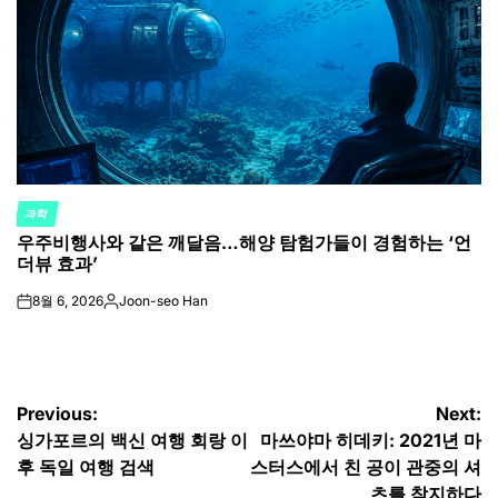
과학
POSTED
우주비행사와 같은 깨달음…해양 탐험가들이 경험하는 ‘언
IN
더뷰 효과’
8월 6, 2026
Joon-seo Han
on
Posted
by
글
Previous:
Next:
싱가포르의 백신 여행 회랑 이
마쓰야마 히데키: 2021년 마
탐
후 독일 여행 검색
스터스에서 친 공이 관중의 셔
츠를 착지하다