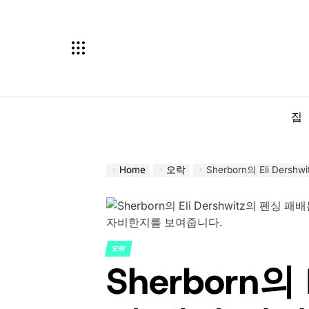
Skip
to
content
집
Home
오락
Sherborn의 Eli Dershwi
오락
POSTED
Sherborn의 E
IN