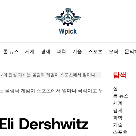
Wpick
톱 뉴스
세계
경제
과학
기술
스포츠
오락
문의
탐색
tz의 펜싱 패배는 올림픽 게임이 스포츠에서 얼마나 극적이고 무자비한지를 보여줍니다.
집
톱 뉴스
세계
경제
li Dershwitz
과학
기술
스포츠