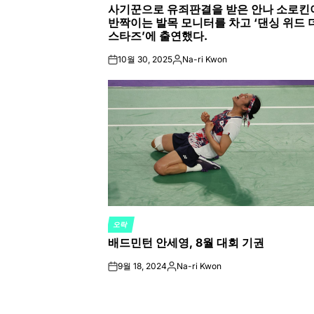
사기꾼으로 유죄판결을 받은 안나 소로킨
IN
반짝이는 발목 모니터를 차고 ‘댄싱 위드 
스타즈’에 출연했다.
10월 30, 2025
Na-ri Kwon
on
Posted
by
오락
POSTED
배드민턴 안세영, 8월 대회 기권
IN
9월 18, 2024
Na-ri Kwon
on
Posted
by