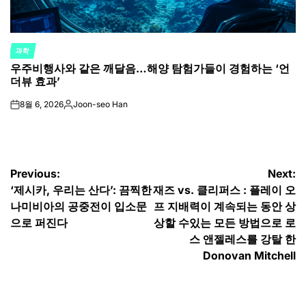
과학
POSTED
우주비행사와 같은 깨달음…해양 탐험가들이 경험하는 ‘언
IN
더뷰 효과’
8월 6, 2026
Joon-seo Han
on
Posted
by
글
Previous:
Next:
‘제시카, 우리는 산다’: 끔찍한
재즈 vs. 클리퍼스 : 플레이 오
탐
나미비아의 공중전이 입소문
프 지배력이 계속되는 동안 상
색
으로 퍼진다
상할 수있는 모든 방법으로 로
스 앤젤레스를 강탈 한
Donovan Mitchell