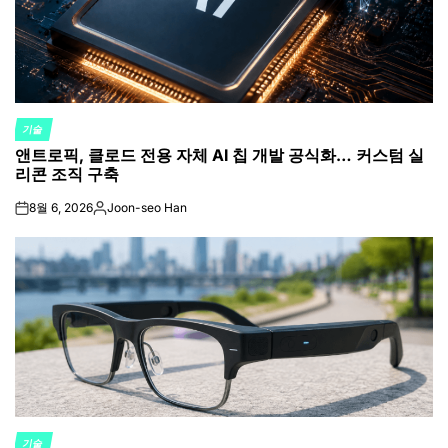
기술
POSTED
앤트로픽, 클로드 전용 자체 AI 칩 개발 공식화… 커스텀 실
IN
리콘 조직 구축
8월 6, 2026
Joon-seo Han
on
Posted
by
기술