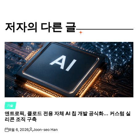
저자의 다른 글
기술
POSTED
앤트로픽, 클로드 전용 자체 AI 칩 개발 공식화… 커스텀 실
IN
리콘 조직 구축
8월 6, 2026
Joon-seo Han
on
Posted
by