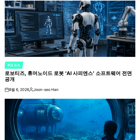
주요 뉴스
POSTED
로보티즈, 휴머노이드 로봇 ‘AI 사피엔스’ 소프트웨어 전면
IN
공개
8월 6, 2026
Joon-seo Han
on
Posted
by