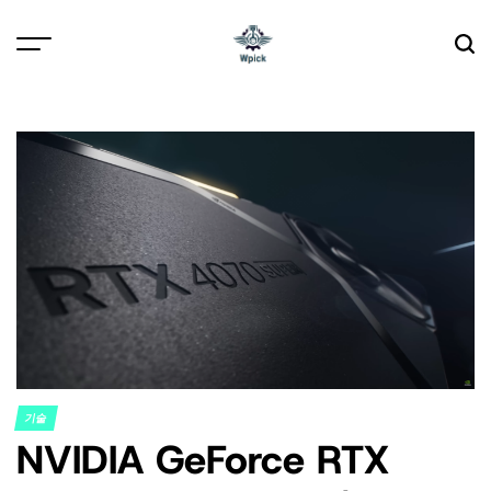
Skip
to
content
Wpick
기술
POSTED
NVIDIA GeForce RTX
IN