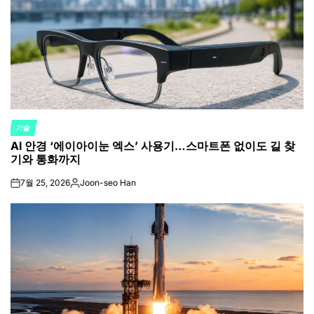
기술
POSTED
AI 안경 ‘에이아이눈 엑스’ 사용기…스마트폰 없이도 길 찾
IN
기와 통화까지
7월 25, 2026
Joon-seo Han
on
Posted
by