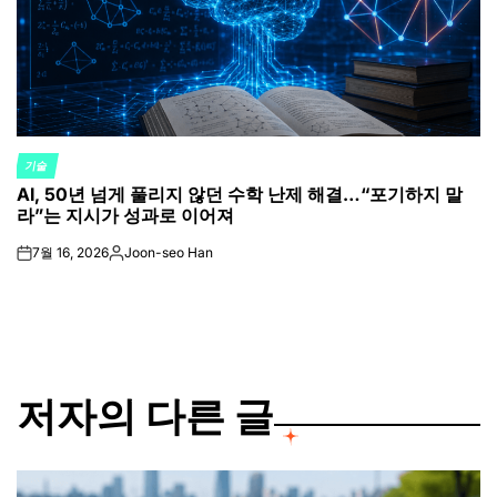
기술
POSTED
AI, 50년 넘게 풀리지 않던 수학 난제 해결…“포기하지 말
IN
라”는 지시가 성과로 이어져
7월 16, 2026
Joon-seo Han
on
Posted
by
저자의 다른 글