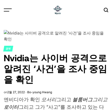
Skip
to
content
Wpick
경제
POSTED
Nvidia는 사이버 공격으로
IN
알려진 ‘사건’을 조사 중임
을 확인
on
2월 27, 2022
Bo-young Hwang
엔비디아가 확인
모서리
그리고
블룸버그
그리고
로이터
그리고 그가 “사고”를 조사하고 있는 다