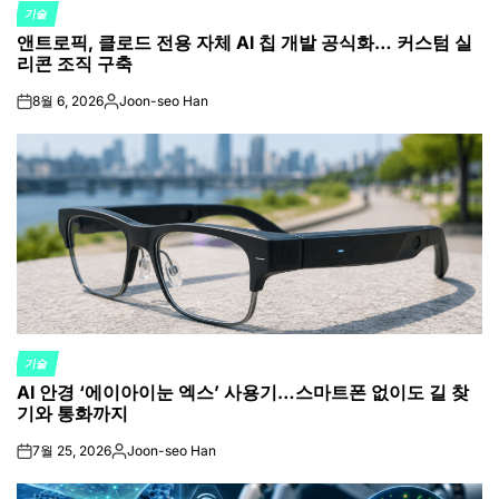
기술
POSTED
앤트로픽, 클로드 전용 자체 AI 칩 개발 공식화… 커스텀 실
IN
리콘 조직 구축
8월 6, 2026
Joon-seo Han
on
Posted
by
기술
POSTED
AI 안경 ‘에이아이눈 엑스’ 사용기…스마트폰 없이도 길 찾
IN
기와 통화까지
7월 25, 2026
Joon-seo Han
on
Posted
by