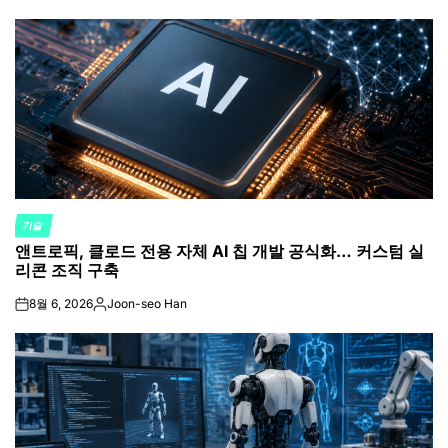
기술
POSTED
앤트로픽, 클로드 전용 자체 AI 칩 개발 공식화… 커스텀 실
IN
리콘 조직 구축
8월 6, 2026
Joon-seo Han
on
Posted
by