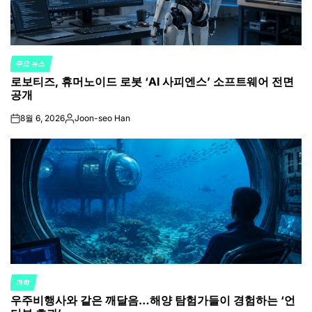
주요 뉴스
POSTED
로보티즈, 휴머노이드 로봇 ‘AI 사피엔스’ 소프트웨어 전면
IN
공개
8월 6, 2026
Joon-seo Han
on
Posted
by
과학
POSTED
우주비행사와 같은 깨달음…해양 탐험가들이 경험하는 ‘언
IN