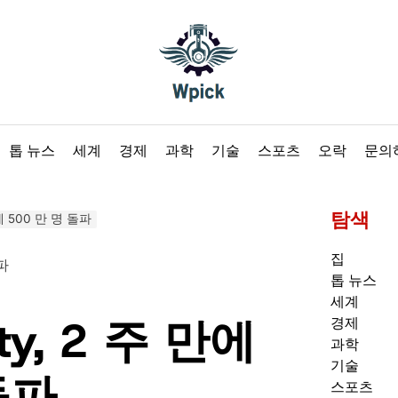
Wpick
톱 뉴스
세계
경제
과학
기술
스포츠
오락
문의
탐색
 만에 500 만 명 돌파
집
톱 뉴스
세계
ity, 2 주 만에
경제
과학
기술
돌파
스포츠