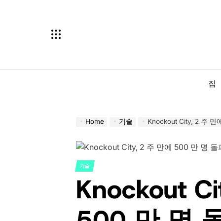
Skip
to
content
집
Home
기술
Knockout City, 2 주
기술
POSTED
Knockout C
IN
500 만 명 