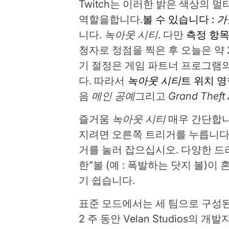
Twitch는 이러한 밝은 색상의 
역할을합니다.
볼 수 있습니다 :
가
니다.
녹아웃 시티
. 다만
측정 항
청자로 정점을 찍은 후 오늘은 약 
기 절정은 게임 파트너 프로그램의
다. 따라서
녹아웃 시티
트 위치 
음
메인 공예
그리고
Grand Theft
즐거움
녹아웃 시티
매우 간단합니
지려면 오른쪽 트리거를 누릅니다 (
거를 눌러 잡으십시오. 다양한 드리
한”볼 (예 : 폭발하는 닷지 볼)
기 쉽습니다.
표준 모드에서는 세 팀으로 구성된
2 주 동안 Velan Studios