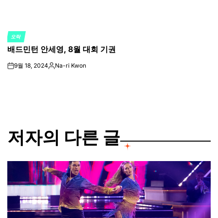
오락
POSTED
배드민턴 안세영, 8월 대회 기권
IN
9월 18, 2024
Na-ri Kwon
on
Posted
by
저자의 다른 글