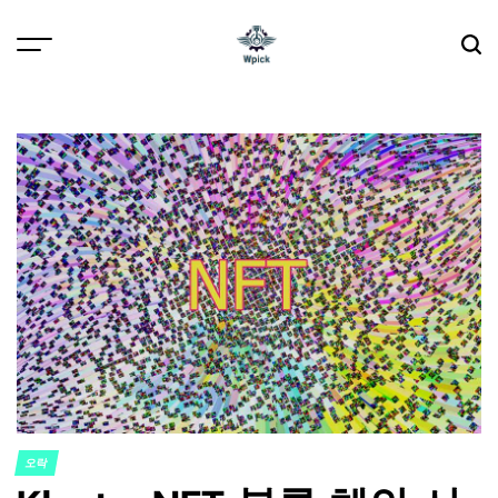
Skip
to
content
Wpick
오락
POSTED
IN