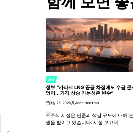
함께 보면 좋
경제
POSTED
정부 “카타르 LNG 공급 차질에도 수급 문
IN
없어…가격 상승 가능성은 변수”
3월 25, 2026
Joon-seo Han
on
Posted
by
위해