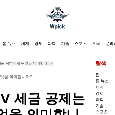
Wpick
톱 뉴스
세계
경제
과학
기술
스포츠
오락
문의
탐색
 공제는 귀하에게 무엇을 의미합니까?
집
톱 뉴스
세계
 EV 세금 공제는
경제
과학
기술
엇을 의미합니
스포츠