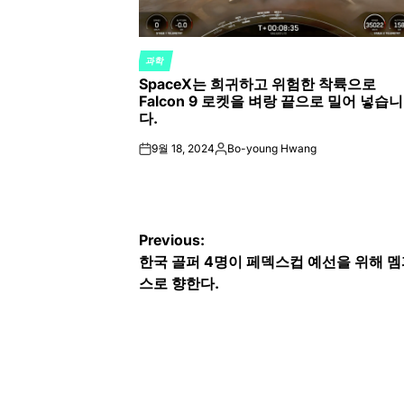
과학
POSTED
SpaceX는 희귀하고 위험한 착륙으로
IN
Falcon 9 로켓을 벼랑 끝으로 밀어 넣습니
다.
9월 18, 2024
Bo-young Hwang
on
Posted
by
글
Previous:
한국 골퍼 4명이 페덱스컵 예선을 위해 
탐
스로 향한다.
색