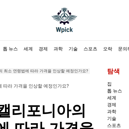
Wpick
톱 뉴스
세계
경제
과학
기술
스포츠
오락
문의
탐색
니아의 최소 연령법에 따라 가격을 인상할 예정인가요?
집
톱 뉴스
세계
t은 캘리포니아의
경제
과학
기술
에 따라 가격을
스포츠