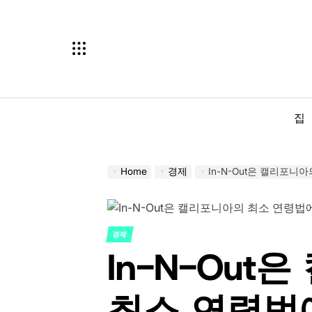
Skip
to
content
집
Home
경제
In-N-Out은 캘리포
경제
POSTED
In-N-Ou
IN
최소 연령법