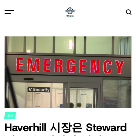
Skip
to
content
Wpick
경제
POSTED
Haverhill 시장은 Steward
IN