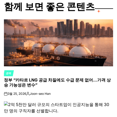
함께 보면 좋은 콘텐츠
경제
POSTED
정부 “카타르 LNG 공급 차질에도 수급 문제 없어…가격 상
IN
승 가능성은 변수”
3월 25, 2026
Joon-seo Han
on
Posted
by