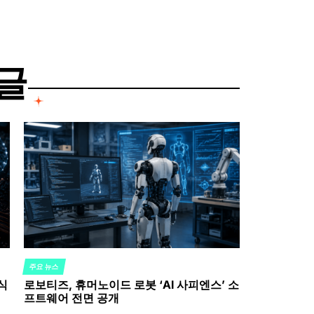
글
주요 뉴스
POSTED
식
로보티즈, 휴머노이드 로봇 ‘AI 사피엔스’ 소
IN
프트웨어 전면 공개