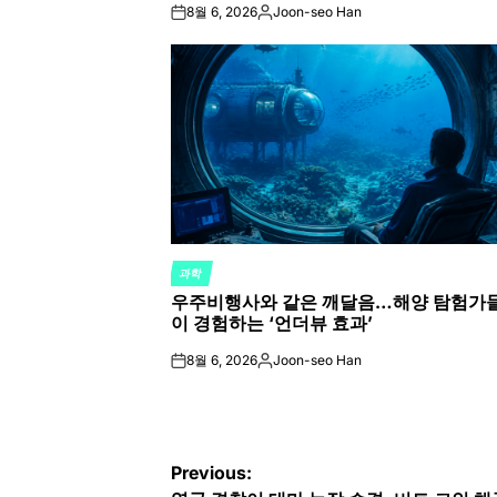
8월 6, 2026
Joon-seo Han
on
Posted
by
과학
POSTED
우주비행사와 같은 깨달음…해양 탐험가
IN
이 경험하는 ‘언더뷰 효과’
8월 6, 2026
Joon-seo Han
on
Posted
by
글
Previous: