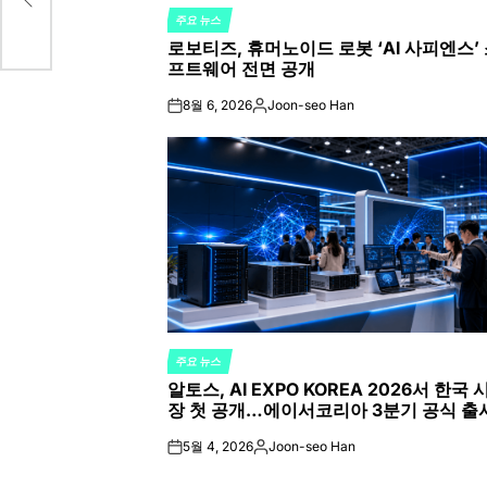
주요 뉴스
POSTED
로보티즈, 휴머노이드 로봇 ‘AI 사피엔스’
IN
프트웨어 전면 공개
8월 6, 2026
Joon-seo Han
on
Posted
by
주요 뉴스
POSTED
알토스, AI EXPO KOREA 2026서 한국 
IN
장 첫 공개…에이서코리아 3분기 공식 출
5월 4, 2026
Joon-seo Han
on
Posted
by