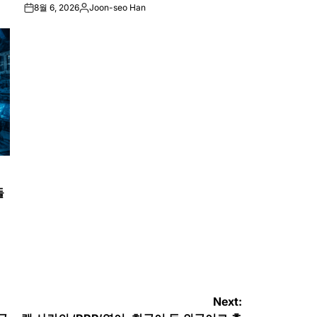
8월 6, 2026
Joon-seo Han
on
Posted
by
들
Next: