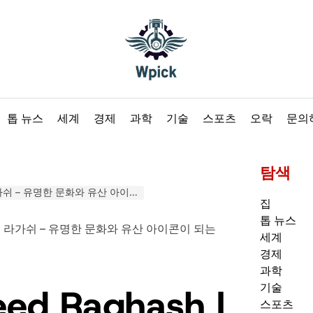
Wpick
톱 뉴스
세계
경제
과학
기술
스포츠
오락
문의
탐색
문화와 유산 아이콘이 되는 UAE 야심찬 남자의 여정
집
톱 뉴스
세계
경제
과학
기술
eed Raghash |
스포츠