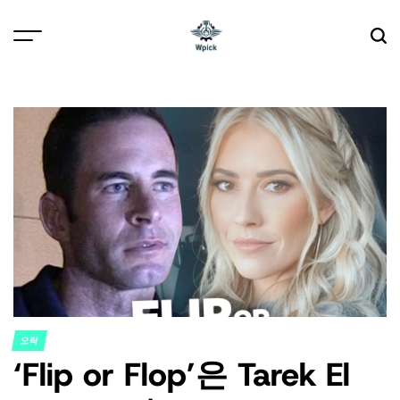
Skip
to
content
Wpick
오락
POSTED
‘Flip or Flop’은 Tarek El
IN