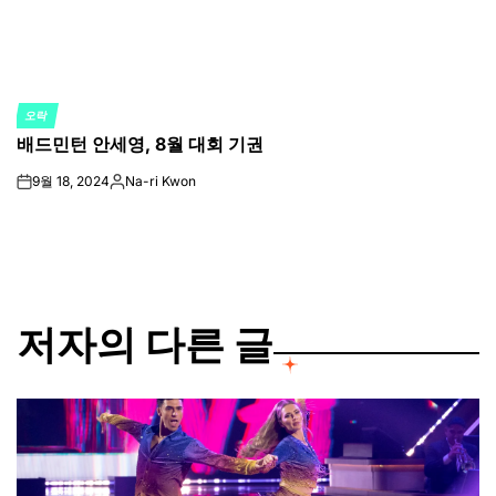
오락
POSTED
배드민턴 안세영, 8월 대회 기권
IN
9월 18, 2024
Na-ri Kwon
on
Posted
by
저자의 다른 글