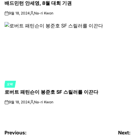
배드민턴 안세영, 8월 대회 기권
IN
9월 18, 2024
Na-ri Kwon
on
Posted
by
오락
POSTED
로버트 패틴슨이 봉준호 SF 스릴러를 이끈다
IN
9월 18, 2024
Na-ri Kwon
on
Posted
by
글
Previous:
Next: