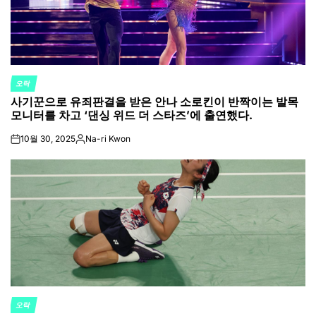
오락
POSTED
사기꾼으로 유죄판결을 받은 안나 소로킨이 반짝이는 발목
IN
모니터를 차고 ‘댄싱 위드 더 스타즈’에 출연했다.
10월 30, 2025
Na-ri Kwon
on
Posted
by
오락
POSTED