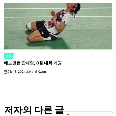
by
오락
POSTED
배드민턴 안세영, 8월 대회 기권
IN
9월 18, 2024
Na-ri Kwon
on
Posted
by
저자의 다른 글