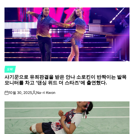
오락
POSTED
사기꾼으로 유죄판결을 받은 안나 소로킨이 반짝이는 발목
IN
모니터를 차고 ‘댄싱 위드 더 스타즈’에 출연했다.
10월 30, 2025
Na-ri Kwon
on
Posted
by