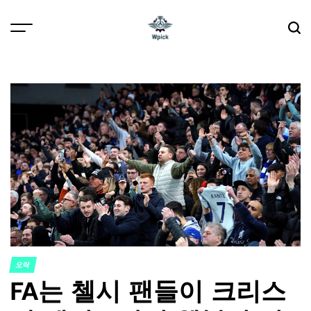
Skip
to
content
Wpick
오락
POSTED
FA는 첼시 팬들이 크리스
IN