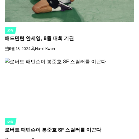
오락
POSTED
배드민턴 안세영, 8월 대회 기권
IN
9월 18, 2024
Na-ri Kwon
on
Posted
by
오락
POSTED
로버트 패틴슨이 봉준호 SF 스릴러를 이끈다
IN