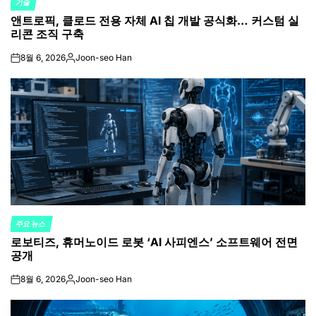
기술
POSTED
앤트로픽, 클로드 전용 자체 AI 칩 개발 공식화… 커스텀 실
IN
리콘 조직 구축
8월 6, 2026
Joon-seo Han
on
Posted
by
주요 뉴스
POSTED
로보티즈, 휴머노이드 로봇 ‘AI 사피엔스’ 소프트웨어 전면
IN
공개
8월 6, 2026
Joon-seo Han
on
Posted
by