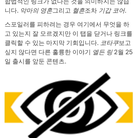
합법적인 링크가 없다는 것을 의미하지는 않습
니다.
악마의 영혼
그리고
혈흔
조차
기갑 코어
.
스포일러를 피하려는 경우 여기에서 무엇을 하
고 있는지 잘 모르겠지만 이 탭을 닫거나 링크를
클릭할 수 있는 마지막 기회입니다.
코타쿠
보고
싶지 않다면 다른 훌륭한 이야기
엘든 링
2월 25
일 출시를 앞둔 콘텐츠.