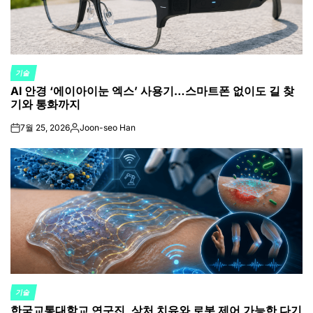
기술
POSTED
AI 안경 ‘에이아이눈 엑스’ 사용기…스마트폰 없이도 길 찾
IN
기와 통화까지
7월 25, 2026
Joon-seo Han
on
Posted
by
기술
POSTED
한국교통대학교 연구진, 상처 치유와 로봇 제어 가능한 다기
IN