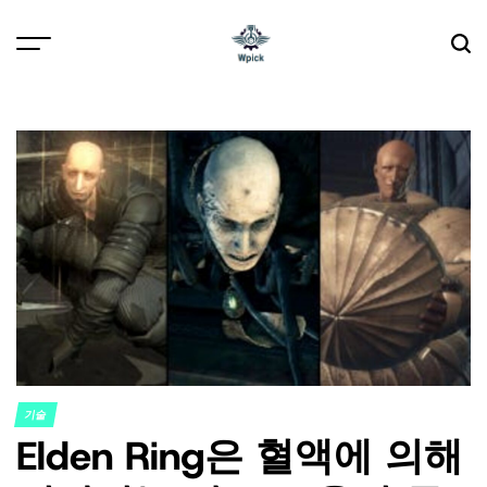
Skip
to
content
Wpick
기술
POSTED
Elden Ring은 혈액에 의해
IN