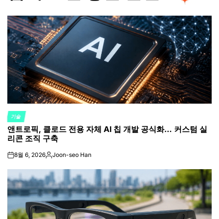
기술
POSTED
앤트로픽, 클로드 전용 자체 AI 칩 개발 공식화… 커스텀 실
IN
리콘 조직 구축
8월 6, 2026
Joon-seo Han
on
Posted
by