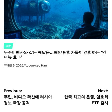
과학
POSTED
우주비행사와 같은 깨달음…해양 탐험가들이 경험하는 ‘언
IN
더뷰 효과’
8월 6, 2026
Joon-seo Han
on
Posted
by
글
Previous:
Next:
푸틴, 비디오 확산에 러시아
한국 최고의 은행, 암호화
탐
정보 국장 공격
ETF 출시
색