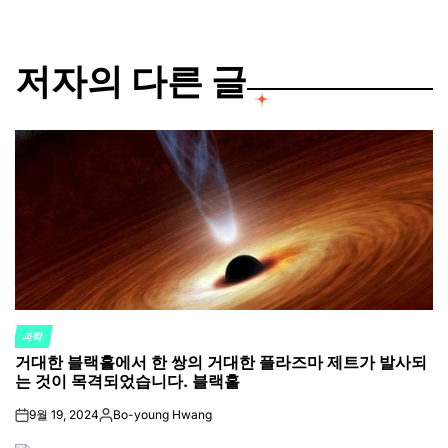
저자의 다른 글
과학
POSTED
거대한 블랙홀에서 한 쌍의 거대한 플라즈마 제트가 발사되
IN
는 것이 목격되었습니다. 블랙홀
9월 19, 2024
Bo-young Hwang
on
Posted
by