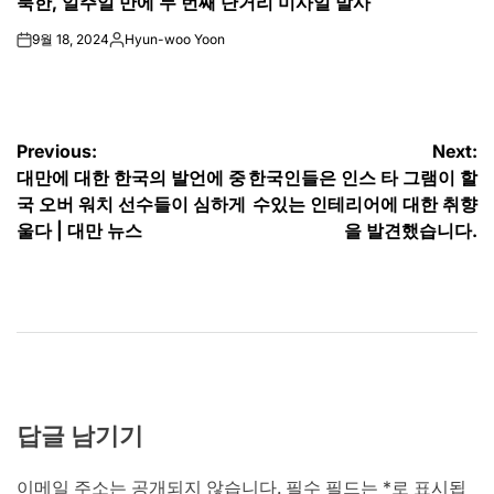
북한, 일주일 만에 두 번째 단거리 미사일 발사
IN
9월 18, 2024
Hyun-woo Yoon
on
Posted
by
글
Previous:
Next:
대만에 대한 한국의 발언에 중
한국인들은 인스 타 그램이 할
탐
국 오버 워치 선수들이 심하게
수있는 인테리어에 대한 취향
색
울다 | 대만 뉴스
을 발견했습니다.
답글 남기기
이메일 주소는 공개되지 않습니다.
필수 필드는
*
로 표시됩