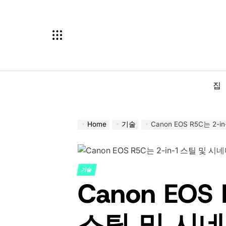
Skip
to
content
집
Home
기술
Canon EOS R5C는 2
기술
POSTED
Canon EOS 
IN
스틸 및 시