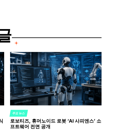
글
주요 뉴스
POSTED
식
로보티즈, 휴머노이드 로봇 ‘AI 사피엔스’ 소
IN
프트웨어 전면 공개