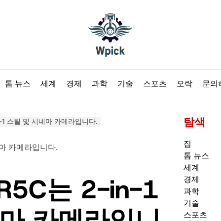
Wpick
톱 뉴스
세계
경제
과학
기술
스포츠
오락
문의
탐색
-in-1 스틸 및 시네마 카메라입니다.
집
톱 뉴스
세계
R5C는 2-in-1
경제
과학
기술
네마 카메라입니
스포츠