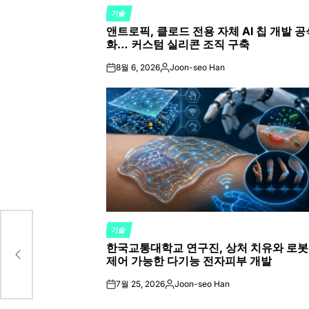
기술
POSTED
앤트로픽, 클로드 전용 자체 AI 칩 개발 공
IN
화… 커스텀 실리콘 조직 구축
8월 6, 2026
Joon-seo Han
on
Posted
by
기술
POSTED
 부
한국교통대학교 연구진, 상처 치유와 로봇
IN
제어 가능한 다기능 전자피부 개발
7월 25, 2026
Joon-seo Han
on
Posted
by