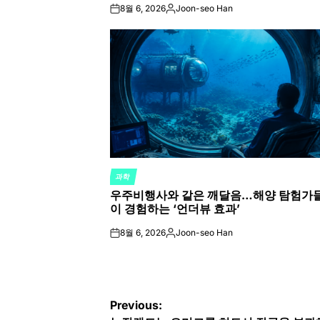
8월 6, 2026
Joon-seo Han
on
Posted
by
과학
POSTED
우주비행사와 같은 깨달음…해양 탐험가
IN
이 경험하는 ‘언더뷰 효과’
8월 6, 2026
Joon-seo Han
on
Posted
by
글
Previous: