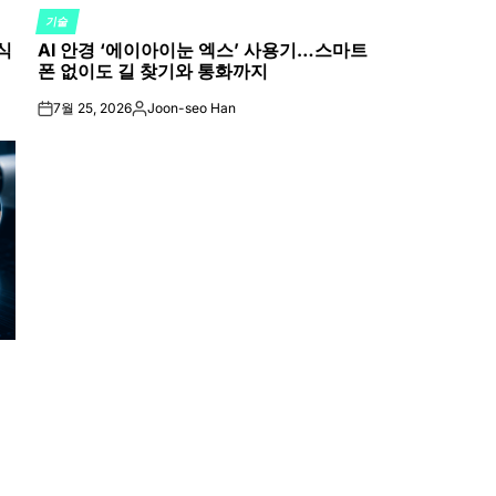
기술
POSTED
식
AI 안경 ‘에이아이눈 엑스’ 사용기…스마트
IN
폰 없이도 길 찾기와 통화까지
7월 25, 2026
Joon-seo Han
on
Posted
by