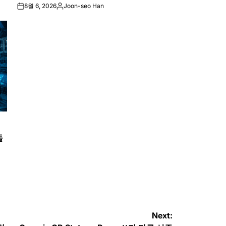
8월 6, 2026
Joon-seo Han
on
Posted
by
들
Next: