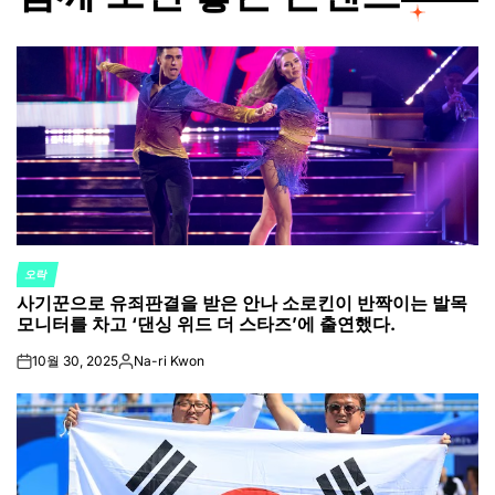
오락
POSTED
사기꾼으로 유죄판결을 받은 안나 소로킨이 반짝이는 발목
IN
모니터를 차고 ‘댄싱 위드 더 스타즈’에 출연했다.
10월 30, 2025
Na-ri Kwon
on
Posted
by