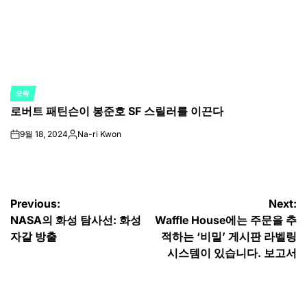
오락
POSTED
로버트 패틴슨이 봉준호 SF 스릴러를 이끈다
IN
9월 18, 2024
Na-ri Kwon
on
Posted
by
글
Previous:
Next:
NASA의 화성 탐사선: 화성
Waffle House에는 주문을 추
탐
자갈 방출
적하는 ‘비밀’ 게시판 라벨링
색
시스템이 있습니다. 보고서