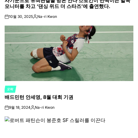
사기꾼으로 유죄판결을 받은 안나 소로킨이 반짝이는 발목
IN
모니터를 차고 ‘댄싱 위드 더 스타즈’에 출연했다.
10월 30, 2025
Na-ri Kwon
on
Posted
by
오락
POSTED
배드민턴 안세영, 8월 대회 기권
IN
9월 18, 2024
Na-ri Kwon
on
Posted
by