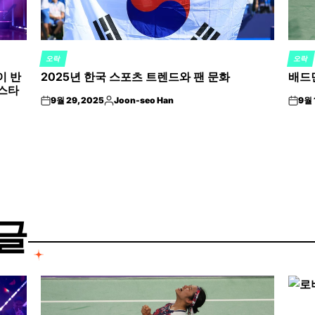
오락
오락
POSTED
POST
이 반
2025년 한국 스포츠 트렌드와 팬 문화
배드민
IN
IN
 스타
9월 29, 2025
Joon-seo Han
9월 
on
Posted
on
by
글