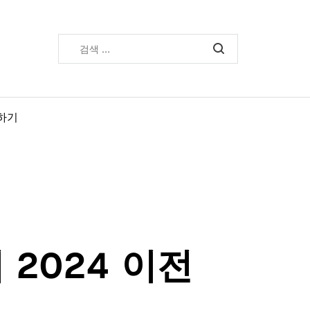
검
색:
하기
 2024 이전