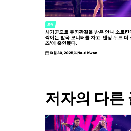
오락
POSTED
사기꾼으로 유죄판결을 받은 안나 소로킨
IN
짝이는 발목 모니터를 차고 ‘댄싱 위드 더
즈’에 출연했다.
10월 30, 2025
Na-ri Kwon
on
Posted
by
저자의 다른 