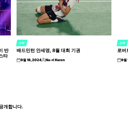
오락
오락
POSTED
POST
이 반
배드민턴 안세영, 8월 대회 기권
로버
IN
IN
 스타
9월 18, 2024
Na-ri Kwon
9월 
on
Posted
on
by
 공개합니다.