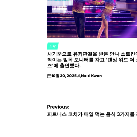
오락
POSTED
사기꾼으로 유죄판결을 받은 안나 소로킨
IN
짝이는 발목 모니터를 차고 ‘댄싱 위드 더
즈’에 출연했다.
10월 30, 2025
Na-ri Kwon
on
Posted
by
글
Previous:
피트니스 코치가 매일 먹는 음식 3가지를
탐
색