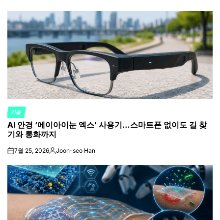
by
기술
POSTED
AI 안경 ‘에이아이눈 엑스’ 사용기…스마트폰 없이도 길 찾
IN
기와 통화까지
7월 25, 2026
Joon-seo Han
on
Posted
by