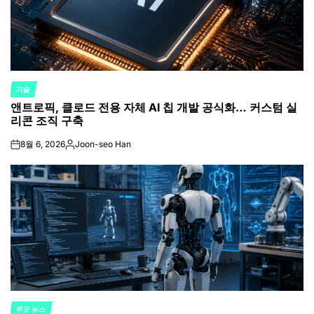
기술
POSTED
앤트로픽, 클로드 전용 자체 AI 칩 개발 공식화… 커스텀 실
IN
리콘 조직 구축
8월 6, 2026
Joon-seo Han
on
Posted
by
주요 뉴스