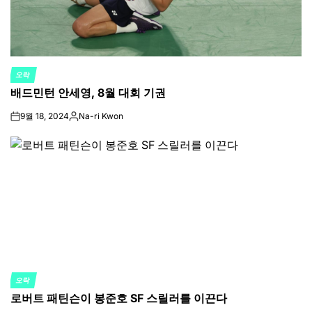
오락
POSTED
배드민턴 안세영, 8월 대회 기권
IN
9월 18, 2024
Na-ri Kwon
on
Posted
by
오락
POSTED
로버트 패틴슨이 봉준호 SF 스릴러를 이끈다
IN