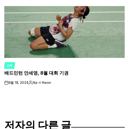
by
오락
POSTED
배드민턴 안세영, 8월 대회 기권
IN
9월 18, 2024
Na-ri Kwon
on
Posted
by
저자의 다른 글