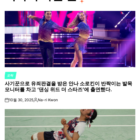
오락
POSTED
사기꾼으로 유죄판결을 받은 안나 소로킨이 반짝이는 발목
IN
모니터를 차고 ‘댄싱 위드 더 스타즈’에 출연했다.
10월 30, 2025
Na-ri Kwon
on
Posted
by