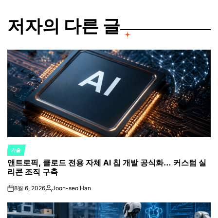
저자의 다른 글
기술
POSTED
앤트로픽, 클로드 전용 자체 AI 칩 개발 공식화… 커스텀 실
IN
리콘 조직 구축
8월 6, 2026
Joon-seo Han
on
Posted
by