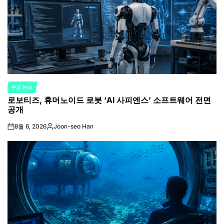
주요 뉴스
POSTED
로보티즈, 휴머노이드 로봇 ‘AI 사피엔스’ 소프트웨어 전면
IN
공개
8월 6, 2026
Joon-seo Han
on
Posted
by