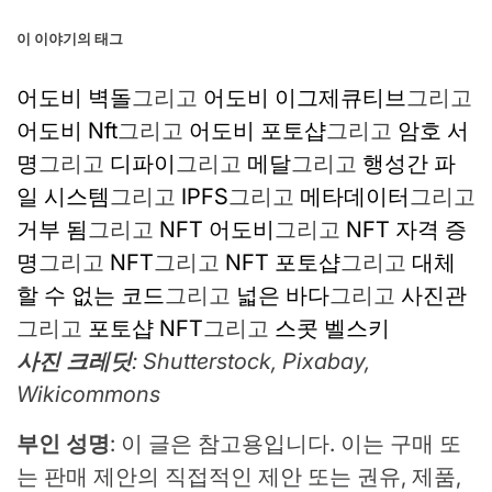
이 이야기의 태그
어도비 벽돌
그리고
어도비 이그제큐티브
그리고
어도비 Nft
그리고
어도비 포토샵
그리고
암호 서
명
그리고
디파이
그리고
메달
그리고
행성간 파
일 시스템
그리고
IPFS
그리고
메타데이터
그리고
거부 됨
그리고
NFT 어도비
그리고
NFT 자격 증
명
그리고
NFT
그리고
NFT 포토샵
그리고
대체
할 수 없는 코드
그리고
넓은 바다
그리고
사진관
그리고
포토샵 NFT
그리고
스콧 벨스키
사진 크레딧
: Shutterstock, Pixabay,
Wikicommons
부인 성명
: 이 글은 참고용입니다. 이는 구매 또
는 판매 제안의 직접적인 제안 또는 권유, 제품,