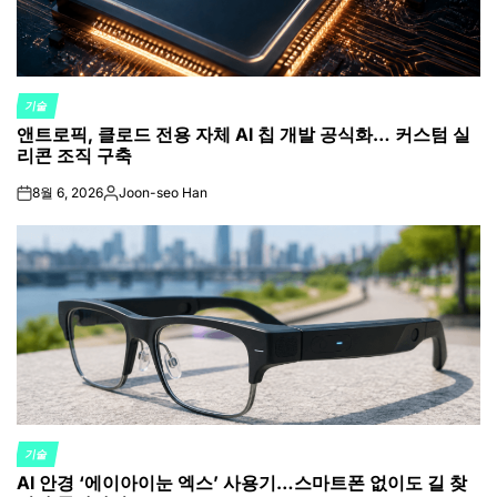
기술
POSTED
앤트로픽, 클로드 전용 자체 AI 칩 개발 공식화… 커스텀 실
IN
리콘 조직 구축
8월 6, 2026
Joon-seo Han
on
Posted
by
기술
POSTED
AI 안경 ‘에이아이눈 엑스’ 사용기…스마트폰 없이도 길 찾
IN