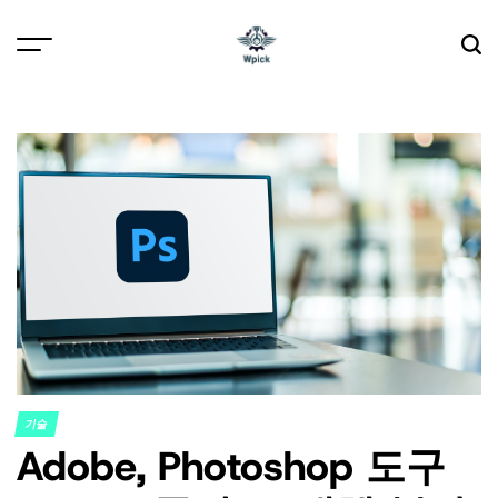
Skip
to
content
Wpick
기술
POSTED
Adobe, Photoshop 도구
IN