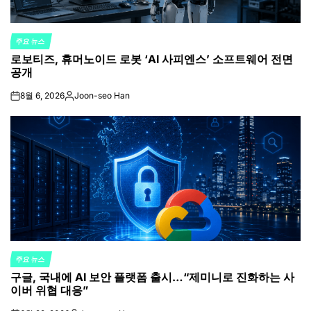
주요 뉴스
POSTED
로보티즈, 휴머노이드 로봇 ‘AI 사피엔스’ 소프트웨어 전면
IN
공개
8월 6, 2026
Joon-seo Han
on
Posted
by
주요 뉴스
POSTED
구글, 국내에 AI 보안 플랫폼 출시…“제미니로 진화하는 사
IN
이버 위협 대응”