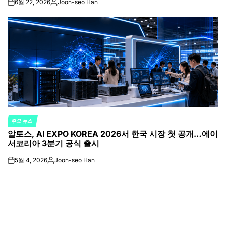
6월 22, 2026
Joon-seo Han
on
Posted
by
주요 뉴스
POSTED
알토스, AI EXPO KOREA 2026서 한국 시장 첫 공개…에이
IN
서코리아 3분기 공식 출시
5월 4, 2026
Joon-seo Han
on
Posted
by