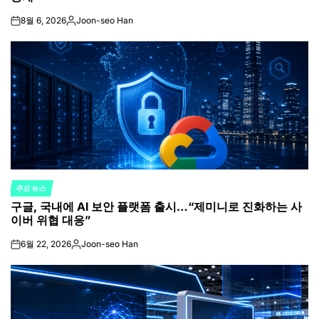
8월 6, 2026
Joon-seo Han
on
Posted
by
주요 뉴스
POSTED
구글, 국내에 AI 보안 플랫폼 출시…“제미니로 진화하는 사
IN
이버 위협 대응”
6월 22, 2026
Joon-seo Han
on
Posted
by