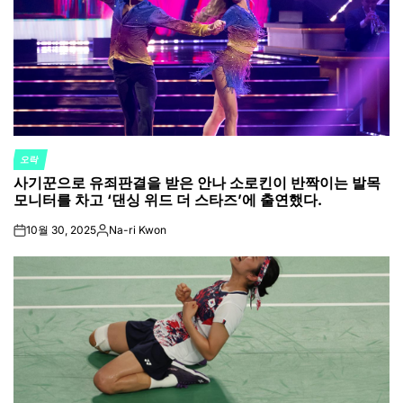
오락
POSTED
사기꾼으로 유죄판결을 받은 안나 소로킨이 반짝이는 발목
IN
모니터를 차고 ‘댄싱 위드 더 스타즈’에 출연했다.
10월 30, 2025
Na-ri Kwon
on
Posted
by