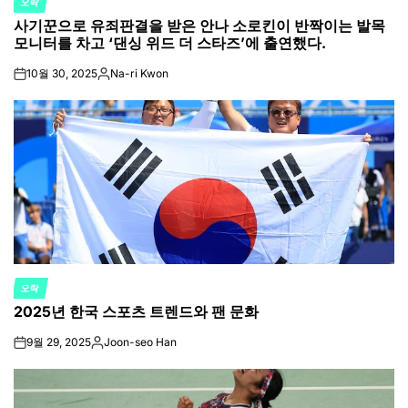
오락
POSTED
사기꾼으로 유죄판결을 받은 안나 소로킨이 반짝이는 발목
IN
모니터를 차고 ‘댄싱 위드 더 스타즈’에 출연했다.
10월 30, 2025
Na-ri Kwon
on
Posted
by
오락
POSTED
2025년 한국 스포츠 트렌드와 팬 문화
IN
9월 29, 2025
Joon-seo Han
on
Posted
by