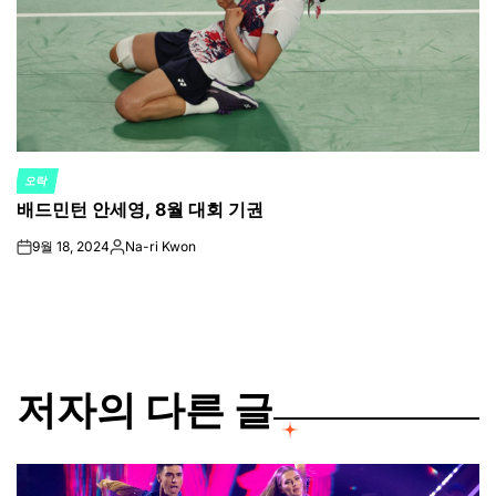
오락
POSTED
배드민턴 안세영, 8월 대회 기권
IN
9월 18, 2024
Na-ri Kwon
on
Posted
by
저자의 다른 글