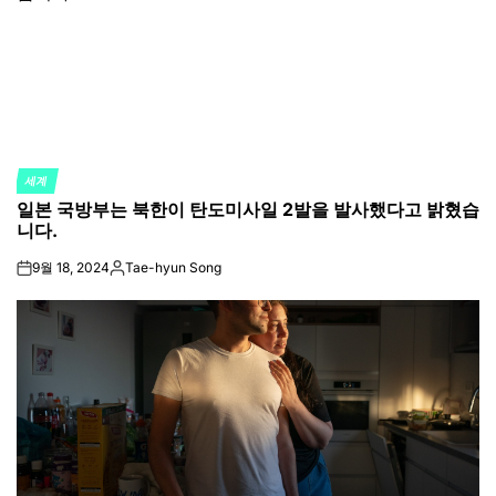
세계
POSTED
일본 국방부는 북한이 탄도미사일 2발을 발사했다고 밝혔습
IN
니다.
9월 18, 2024
Tae-hyun Song
on
Posted
by