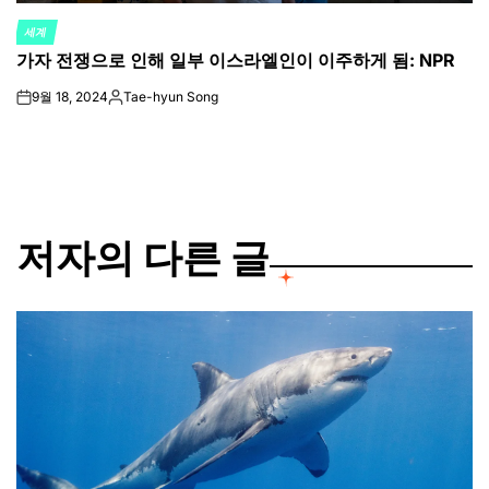
세계
POSTED
가자 전쟁으로 인해 일부 이스라엘인이 이주하게 됨: NPR
IN
9월 18, 2024
Tae-hyun Song
on
Posted
by
저자의 다른 글