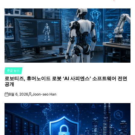
주요 뉴스
POSTED
로보티즈, 휴머노이드 로봇 ‘AI 사피엔스’ 소프트웨어 전면
IN
공개
8월 6, 2026
Joon-seo Han
on
Posted
by