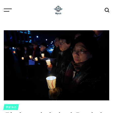
Skip
to
content
Wpick
주요 뉴스
POSTED