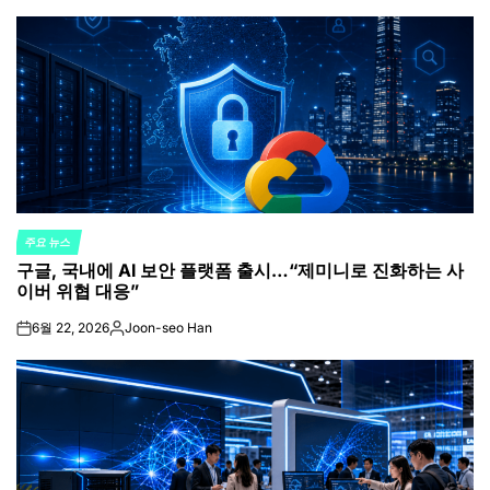
by
주요 뉴스
POSTED
구글, 국내에 AI 보안 플랫폼 출시…“제미니로 진화하는 사
IN
이버 위협 대응”
6월 22, 2026
Joon-seo Han
on
Posted
by