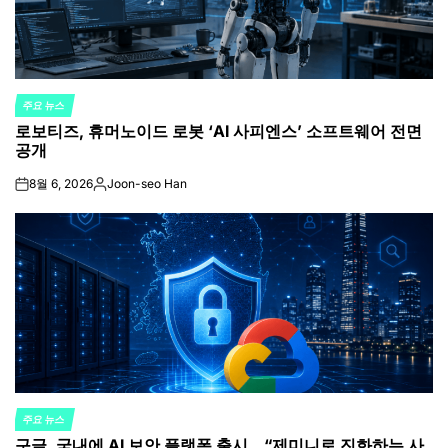
주요 뉴스
POSTED
로보티즈, 휴머노이드 로봇 ‘AI 사피엔스’ 소프트웨어 전면
IN
공개
8월 6, 2026
Joon-seo Han
on
Posted
by
주요 뉴스
POSTED
구글, 국내에 AI 보안 플랫폼 출시…“제미니로 진화하는 사
IN