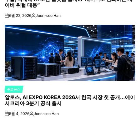
이버 위협 대응”
6월 22, 2026
Joon-seo Han
on
Posted
by
주요 뉴스
POSTED
알토스, AI EXPO KOREA 2026서 한국 시장 첫 공개…에이
IN
서코리아 3분기 공식 출시
5월 4, 2026
Joon-seo Han
on
Posted
by