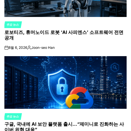
주요 뉴스
POSTED
로보티즈, 휴머노이드 로봇 ‘AI 사피엔스’ 소프트웨어 전면
IN
공개
8월 6, 2026
Joon-seo Han
on
Posted
by
주요 뉴스
POSTED
구글, 국내에 AI 보안 플랫폼 출시…“제미니로 진화하는 사
IN
이버 위협 대응”