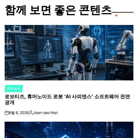
함께 보면 좋은 콘텐츠
주요 뉴스
POSTED
로보티즈, 휴머노이드 로봇 ‘AI 사피엔스’ 소프트웨어 전면
IN
공개
8월 6, 2026
Joon-seo Han
on
Posted
by