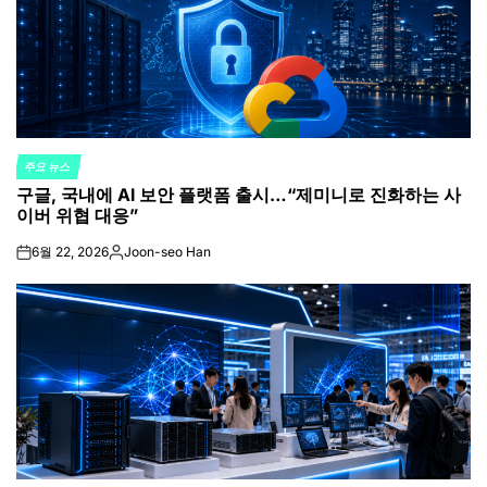
주요 뉴스
POSTED
구글, 국내에 AI 보안 플랫폼 출시…“제미니로 진화하는 사
IN
이버 위협 대응”
6월 22, 2026
Joon-seo Han
on
Posted
by