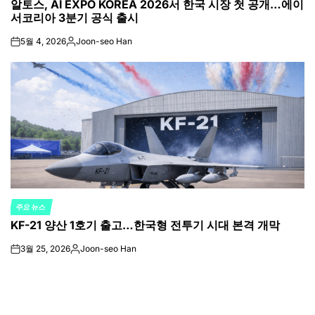
알토스, AI EXPO KOREA 2026서 한국 시장 첫 공개…에이
IN
서코리아 3분기 공식 출시
5월 4, 2026
Joon-seo Han
on
Posted
by
주요 뉴스
POSTED
KF-21 양산 1호기 출고…한국형 전투기 시대 본격 개막
IN
3월 25, 2026
Joon-seo Han
on
Posted
by