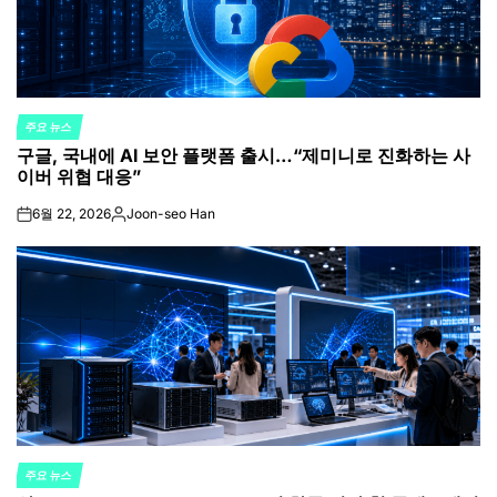
주요 뉴스
POSTED
구글, 국내에 AI 보안 플랫폼 출시…“제미니로 진화하는 사
IN
이버 위협 대응”
6월 22, 2026
Joon-seo Han
on
Posted
by
주요 뉴스
POSTED