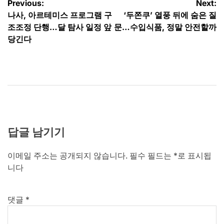
글
Previous:
Next:
나사, 아르테미스 프로그램 구
‘두쫀쿠’ 열풍 뒤에 숨은 질
탐
조조정 단행…달 탐사 일정 앞
문…수입식품, 정말 안전할까
색
당긴다
답글 남기기
이메일 주소는 공개되지 않습니다.
필수 필드는
*
로 표시됩
니다
댓글
*