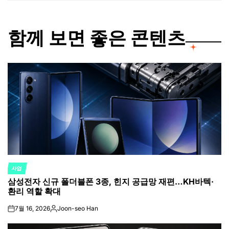
함께 보면 좋은 콘텐츠
사업
POSTED
삼성전자 신규 폴더블폰 3종, 힌지 공급망 재편…KH바텍·
IN
환리 역할 확대
7월 16, 2026
Joon-seo Han
on
Posted
by