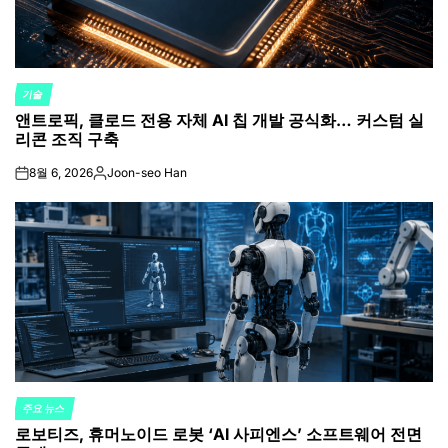
기술
POSTED
앤트로픽, 클로드 전용 자체 AI 칩 개발 공식화… 커스텀 실
IN
리콘 조직 구축
8월 6, 2026
Joon-seo Han
on
Posted
by
주요 뉴스
POSTED
로보티즈, 휴머노이드 로봇 ‘AI 사피엔스’ 소프트웨어 전면
IN