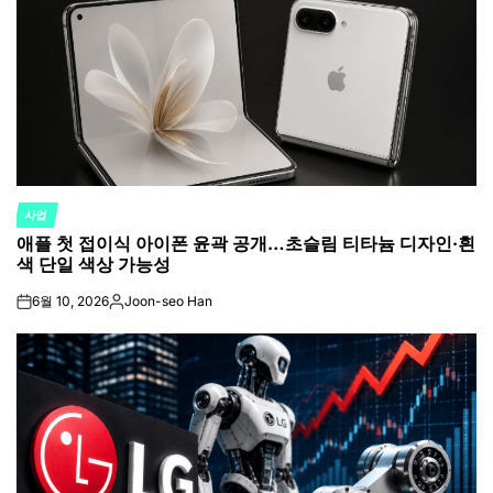
사업
POSTED
애플 첫 접이식 아이폰 윤곽 공개…초슬림 티타늄 디자인·흰
IN
색 단일 색상 가능성
6월 10, 2026
Joon-seo Han
on
Posted
by