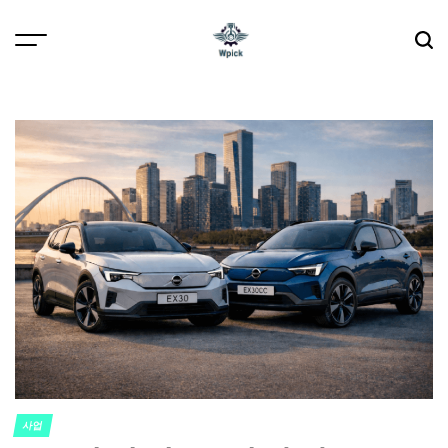
Skip
to
content
Wpick
사업
POSTED