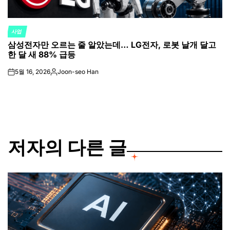
사업
POSTED
삼성전자만 오르는 줄 알았는데… LG전자, 로봇 날개 달고
IN
한 달 새 88% 급등
5월 16, 2026
Joon-seo Han
on
Posted
by
저자의 다른 글