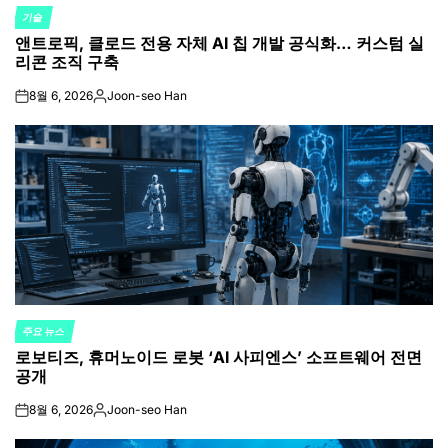
기술
POSTED
앤트로픽, 클로드 전용 자체 AI 칩 개발 공식화… 커스텀 실
IN
리콘 조직 구축
8월 6, 2026
Joon-seo Han
on
Posted
by
주요 뉴스
POSTED
로보티즈, 휴머노이드 로봇 ‘AI 사피엔스’ 소프트웨어 전면
IN
공개
8월 6, 2026
Joon-seo Han
on
Posted
by