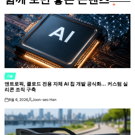
기술
POSTED
앤트로픽, 클로드 전용 자체 AI 칩 개발 공식화… 커스텀 실
IN
리콘 조직 구축
8월 6, 2026
Joon-seo Han
on
Posted
by