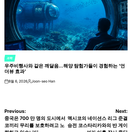
과학
POSTED
우주비행사와 같은 깨달음…해양 탐험가들이 경험하는 ‘언
IN
더뷰 효과’
8월 6, 2026
Joon-seo Han
on
Posted
by
글
Previous:
Next:
중국은 700 만 명의 도시에서
멕시코의 네이션스 리그 준결
탐
코끼리 무리를 보호하려고 노
승전 코스타리카와의 반 게이