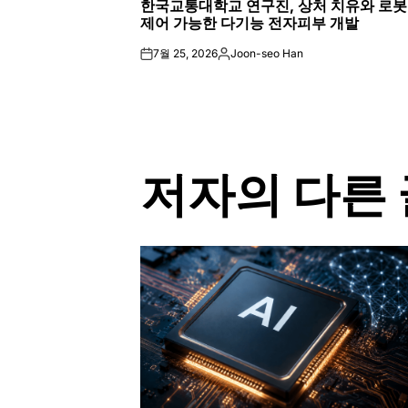
한국교통대학교 연구진, 상처 치유와 로봇
IN
제어 가능한 다기능 전자피부 개발
7월 25, 2026
Joon-seo Han
on
Posted
by
저자의 다른 