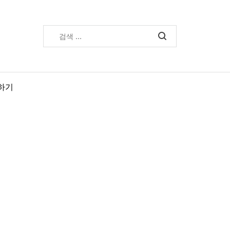
검
색:
하기