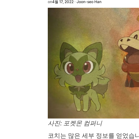
on
4월 17, 2022
Joon-seo Han
사진: 포켓몬 컴퍼니
코치는 많은 세부 정보를 얻었습