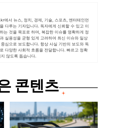
ick.kr에서 뉴스, 정치, 경제, 기술, 스포츠, 엔터테인먼
을 다루는 기자입니다. 독자에게 신뢰할 수 있고 이
하는 것을 목표로 하며, 복잡한 이슈를 명확하게 정
과 실용성을 균형 있게 고려하여 최신 이슈와 일상
 중심으로 보도합니다. 항상 사실 기반의 보도와 독
로 다양한 사회적 흐름을 전달합니다. 빠르고 정확
치지 않도록 돕습니다.
은 콘텐츠