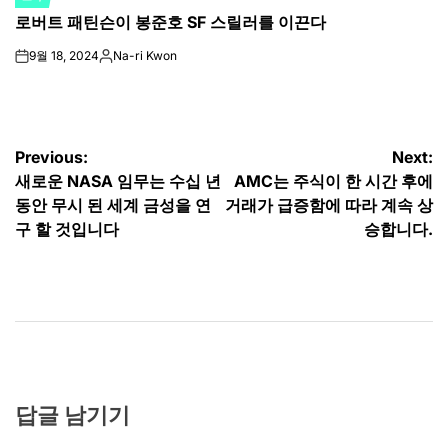
POSTED
로버트 패틴슨이 봉준호 SF 스릴러를 이끈다
IN
9월 18, 2024
Na-ri Kwon
on
Posted
by
글
Previous:
Next:
새로운 NASA 임무는 수십 년
AMC는 주식이 한 시간 후에
탐
동안 무시 된 세계 금성을 연
거래가 급증함에 따라 계속 상
색
구 할 것입니다
승합니다.
답글 남기기