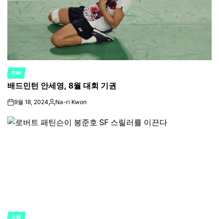
오락
POSTED
배드민턴 안세영, 8월 대회 기권
IN
9월 18, 2024
Na-ri Kwon
on
Posted
by
오락