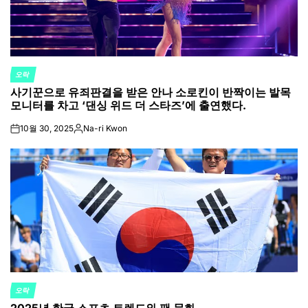
오락
POSTED
사기꾼으로 유죄판결을 받은 안나 소로킨이 반짝이는 발목
IN
모니터를 차고 ‘댄싱 위드 더 스타즈’에 출연했다.
10월 30, 2025
Na-ri Kwon
on
Posted
by
오락
POSTED
IN