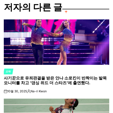
저자의 다른 글
오락
POSTED
사기꾼으로 유죄판결을 받은 안나 소로킨이 반짝이는 발목
IN
모니터를 차고 ‘댄싱 위드 더 스타즈’에 출연했다.
10월 30, 2025
Na-ri Kwon
on
Posted
by